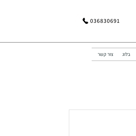
036830691
בלוג
צור קשר