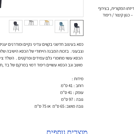
זתו המקורית, בצירוף
 כגון קיצור / ריפוד
כסא בעיצוב חדשני בקווים עדיני נקיים ומודרנים יענ
וצבעוני. בזכות המבנה הייחודי של הכסא הישיבה שלכם
הכסא עשוי מחומרי גלם עמידים ופרקטים . השלד צי
מושב וגב הכסא עשויים ריפוד דמוי במרקם של בד ,חו
מידות :
רוחב : 41 ס"מ
עומק : 41 ס"מ
גובה : 97 ס"מ
גובה מושב: 65 ס"מ או 75 ס"מ
מוצרים נוספים