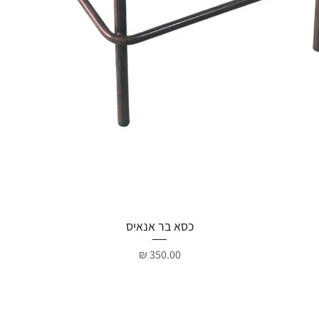
תצוגה מהירה
כסא בר אנאיס
מחיר
קטגוריות
על החברה