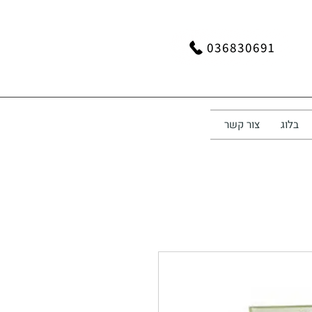
036830691
בלוג
צור קשר