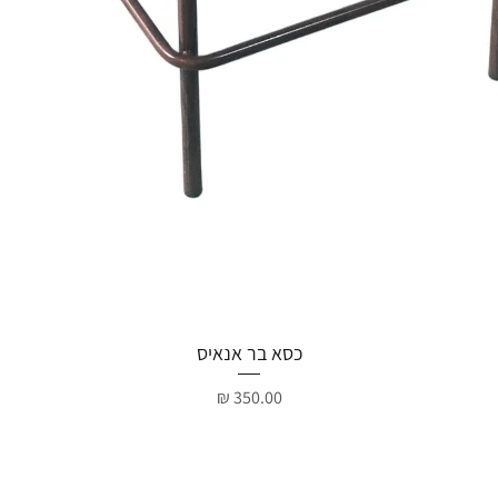
תצוגה מהירה
כסא בר אנאיס
מחיר
קטגוריות
על החברה