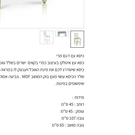
כיסא עץ דגם מרי
כסא עץ איטלקי בעיצוב כפרי בקווי
כיסא שישדרג לכם את פינת האוכל ויענעק לו במראה 
שלד הכיסא עשוי מעץ בוק המושב MDF . צביעה אפוקסית עם אפקט וינטאז
שיפשופים בפינות .
מידות :
רוחב : 45 ס"מ
עומק : 45 ס"מ
גובה 107 ס"מ
גובה מושב : 65 ס"מ
מוצרים נוספים