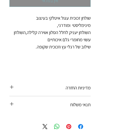
אין במלאי
שולחן זכוכית עגול איטלקי בעיצוב
מינימליסטי ומודרני,
השולחן יעניק לחלל הסלון אווירה קלילה,השולחן
עשוי מחומרי גלם איכותיים
שילוב של רגלי עץ וזכוכית שקופה.
מדיניות החזרה
יתקבל רק מוצר שלא נעשה בו שימוש, באריזתו
תנאי משלוח
המקורית, בצירוף חשבונית.לא ניתן להחזיר מוצר
שעבר שינוי – כגון קיצור / ריפוד מחדש / צביעה
משלוח עד הבית – השירות כרוך בתשלום. איסוף
וכיו".
עצמי מסניף ראשון לציון /סניף ת”א /מחסנים
כפוף לתקנון להגנת הצרכן
(ללא תוספת תשלום).תיאום מועד המשלוח
יתבצע טלפונית ע"י נציג/ה לאחר סיום תהליך