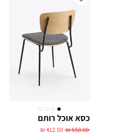
כסא אוכל רותם
מחיר
מחיר
 ‏550.00 ‏₪ 
רגיל
מבצע