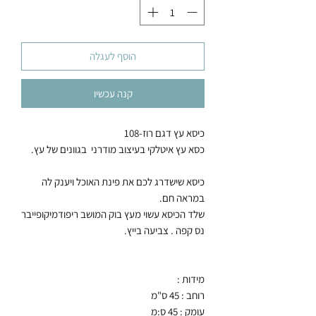
הוסף לעגלה
קנה עכשיו
כיסא עץ דגם רוז-108
כסא עץ איטלקי בעיצוב מודרני בגוונים של עץ.
כיסא שישדרג לכם את פינת האוכל ויענק לה
במראה חם.
שלד הכיסא עשוי מעץ בוק המושב ריפודמיקופייבר
נס קפה . צביעה בייץ.
מידות :
רוחב : 45 ס"מ
עומק : 45 ס:מ