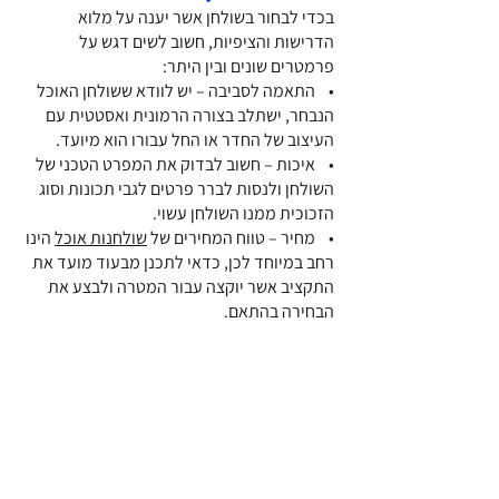
בכדי לבחור בשולחן אשר יענה על מלוא
הדרישות והציפיות, חשוב לשים דגש על
פרמטרים שונים ובין היתר:
• התאמה לסביבה – יש לוודא ששולחן האוכל
הנבחר, ישתלב בצורה הרמונית ואסטטית עם
העיצוב של החדר או החל עבורו הוא מיועד.
• איכות – חשוב לבדוק את המפרט הטכני של
השולחן ולנסות לברר פרטים לגבי תכונות וסוג
הזכוכית ממנו השולחן עשוי.
• מחיר – טווח המחירים של
שולחנות אוכל
הינו
רחב במיוחד לכן, כדאי לתכנן מבעוד מועד את
התקציב אשר יוקצה עבור המטרה ולבצע את
הבחירה בהתאם.
• צורה – שולחנות אוכל זכוכית יכולים להיות
מלבניים, מרובעים, עגולים ובצורות נוספות. אם
קיימת העדפה לגבי הצורה, חשוב לשים דגש גם
עליה.
• מידות – יש לבצע מדידות לגודל השטח
עבורו מוקצה השולחן ולבחור שולחן במידות
המתאימות.