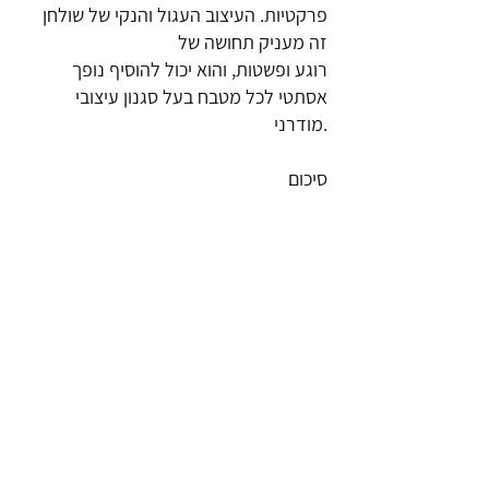
פרקטיות. העיצוב העגול והנקי של שולחן
זה מעניק תחושה של
רוגע ופשטות, והוא יכול להוסיף נופך
אסתטי לכל מטבח בעל סגנון עיצובי
מודרני.
סיכום
בסך הכל, שולחנות מטבח קטנים מהווים
פתרון חכם ואסתטי למטבחים שבהם השטח
הוא בעל ערך יקר. באמצעות בחירת הדגם
המתאים, ניתן להרחיב באופן משמעותי את
נפח העבודה המקומי מבלי להקריב את
העיצוב והחזות הכללית של המטבח. בין אם
מדובר בשולחן מרובע או עגול, אלו הופכים
למרכיב חיוני בעיצוב המטבח המודרני
בעידן של מטבחים מצומצמים יותר.